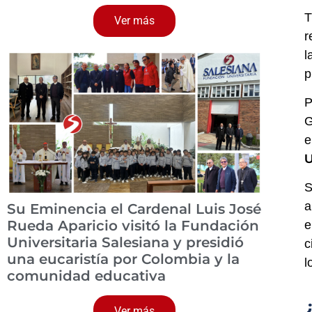
T
Ver más
r
l
p
P
G
e
U
S
a
Su Eminencia el Cardenal Luis José
Rueda Aparicio visitó la Fundación
e
Universitaria Salesiana y presidió
c
una eucaristía por Colombia y la
l
comunidad educativa
Ver más