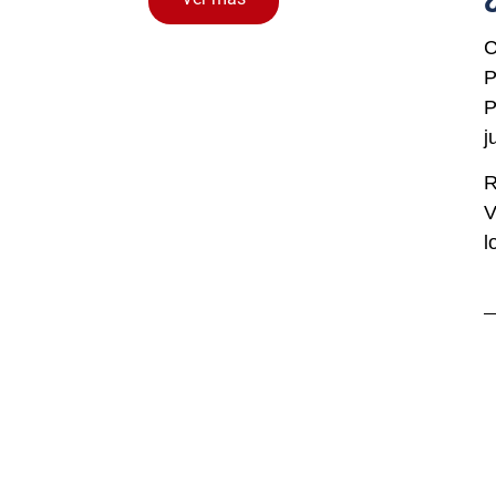
C
P
P
j
R
V
l