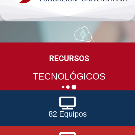
Bienestar y pastoral
Internacionalización
Investigación
RECURSOS
Extension y desarrollo
TECNOLÓGICOS
82 Equipos