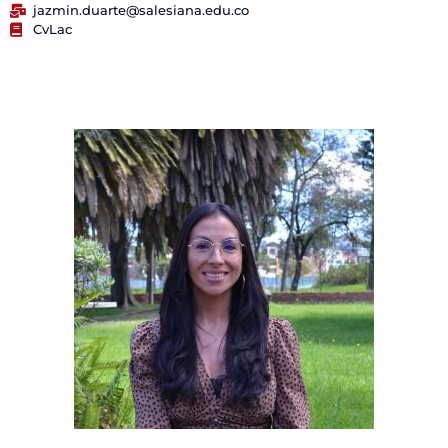
jazmin.duarte@salesiana.edu.co
CvLac