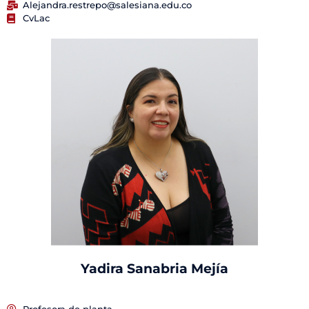
Alejandra.restrepo@salesiana.edu.co
CvLac
Yadira Sanabria Mejía
Profesora de planta