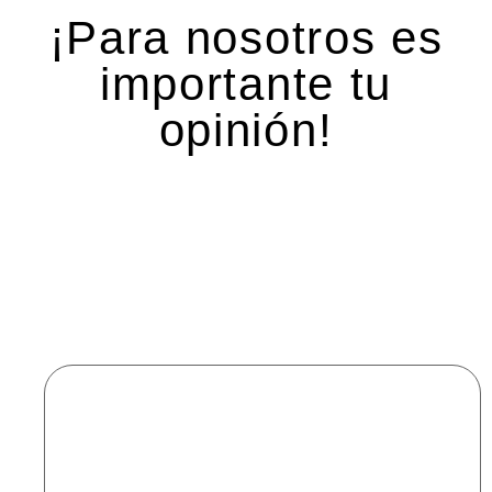
¡Para nosotros es
importante tu
opinión!
Deja una respuesta
Tu dirección de correo electrónico no será
publicada.
Los campos obligatorios están marcados
con
*
Comentario
*