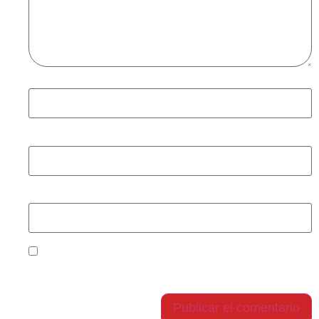
Nombre
*
Correo electrónico
*
Web
Guarda mi nombre, correo electrónico y web en
este navegador para la próxima vez que comente.