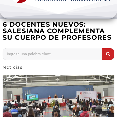
Bienestar y pastoral
6 DOCENTES NUEVOS:
Internacionalización
SALESIANA COMPLEMENTA
SU CUERPO DE PROFESORES
Investigación
Extension y desarrollo
Noticias