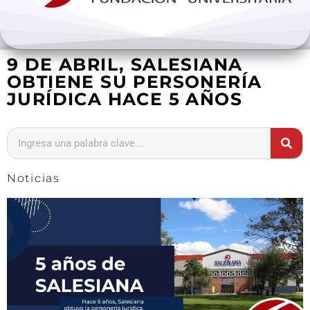
Bienestar y pastoral
9 DE ABRIL, SALESIANA
Internacionalización
OBTIENE SU PERSONERÍA
JURÍDICA HACE 5 AÑOS
Investigación
Extension y desarrollo
Noticias