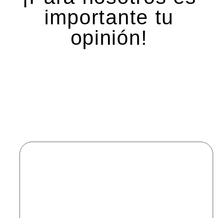
importante tu
opinión!
Deja una respuesta
Tu dirección de correo electrónico no será
publicada.
Los campos obligatorios están marcados
con
*
Comentario
*