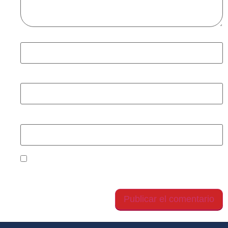
Nombre
*
Correo electrónico
*
Web
Guarda mi nombre, correo electrónico y web en
este navegador para la próxima vez que comente.