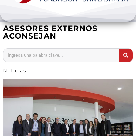
Bienestar y pastoral
ASESORES EXTERNOS
Internacionalización
ACONSEJAN
Investigación
Extension y desarrollo
Noticias