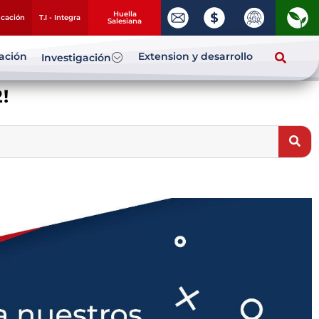
Huella
ucación
T.I - Integra
Salesiana
zación
Extension y desarrollo
Investigación
!