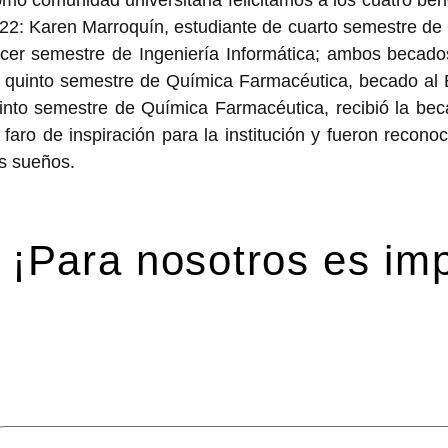
22: Karen Marroquín, estudiante de cuarto semestre de 
rcer semestre de Ingeniería Informática; ambos becado
 quinto semestre de Química Farmacéutica, becado al E
into semestre de Química Farmacéutica, recibió la bec
 faro de inspiración para la institución y fueron rec
s sueños.
¡Para nosotros es imp
eja una respuesta
 dirección de correo electrónico no será publicada.
Los ca
mentario
*