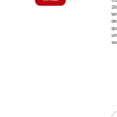
20
te
de
qu
un
su
D
Tu
Co