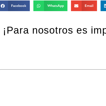
Facebook
WhatsApp
Email
¡Para nosotros es imp
eja una respuesta
 dirección de correo electrónico no será publicada.
Los ca
mentario
*