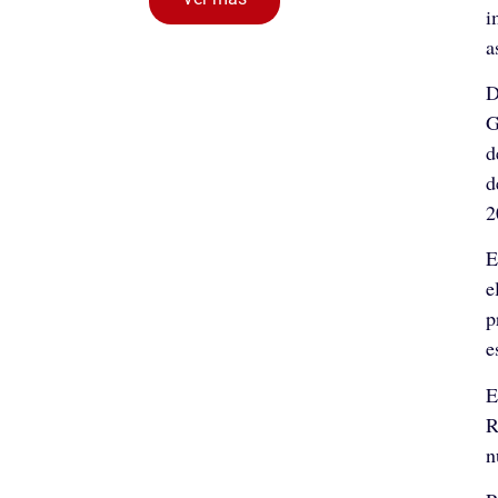
i
a
D
G
d
d
2
E
e
p
e
E
R
n