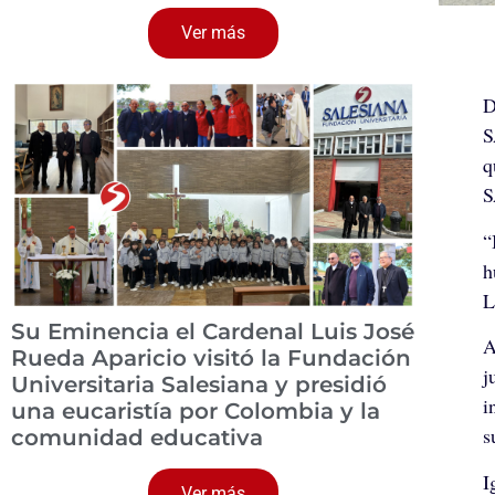
Ver más
D
S
q
S
“
h
L
Su Eminencia el Cardenal Luis José
A
Rueda Aparicio visitó la Fundación
j
Universitaria Salesiana y presidió
i
una eucaristía por Colombia y la
s
comunidad educativa
I
Ver más