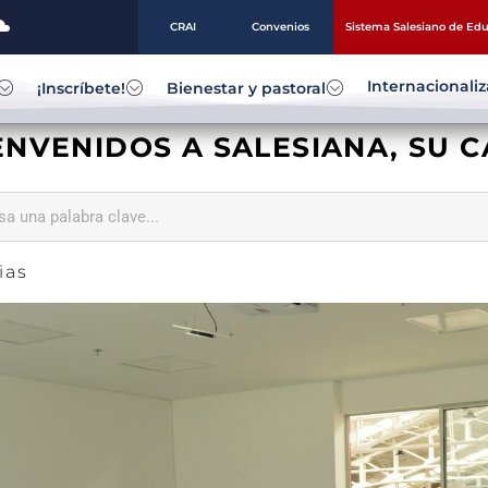
CRAI
Convenios
Sistema Salesiano de Ed
Internacionali
¡Inscríbete!
Bienestar y pastoral
ENVENIDOS A SALESIANA, SU 
ias