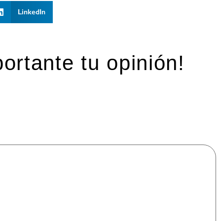
LinkedIn
ortante tu opinión!
mpos obligatorios están marcados con
*