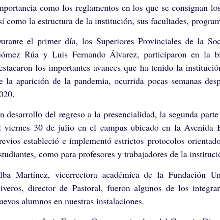
mportancia como los reglamentos en los que se consignan los
sí como la estructura de la institución, sus facultades, program
urante el primer día, los Superiores Provinciales de la
ómez Rúa y Luis Fernando Álvarez, participaron en la bie
estacaron los importantes avances que ha tenido la instituci
e la aparición de la pandemia, ocurrida pocas semanas despu
020.
n desarrollo del regreso a la presencialidad, la segunda par
l viernes 30 de julio en el campus ubicado en la Avenida
revios estableció e implementó estrictos protocolos orientad
studiantes, como para profesores y trabajadores de la instituci
lba Martínez, vicerrectora académica de la Fundación U
iveros, director de Pastoral, fueron algunos de los integra
uevos alumnos en nuestras instalaciones.