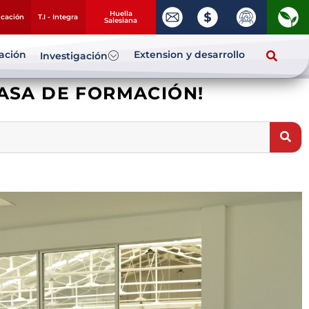
Huella
ucación
T.I - Integra
Salesiana
zación
Extension y desarrollo
Investigación
CASA DE FORMACIÓN!