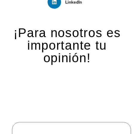
LinkedIn
¡Para nosotros es
importante tu
opinión!
Deja una respuesta
Tu dirección de correo electrónico no será
publicada.
Los campos obligatorios están marcados
con
*
Comentario
*