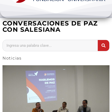
Bienestar y pastoral
CONVERSACIONES DE PAZ
Internacionalización
CON SALESIANA
Investigación
Extension y desarrollo
Noticias