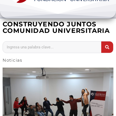
Bienestar y pastoral
CONSTRUYENDO JUNTOS
Internacionalización
COMUNIDAD UNIVERSITARIA
Investigación
Extension y desarrollo
Noticias