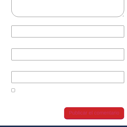
Nombre
*
Correo electrónico
*
Web
Guarda mi nombre, correo electrónico y web en
este navegador para la próxima vez que comente.