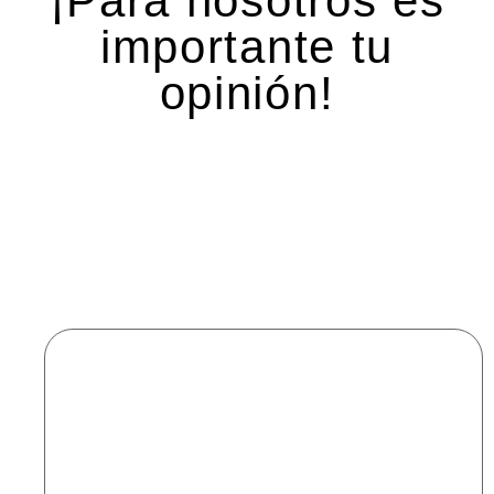
¡Para nosotros es
importante tu
opinión!
Deja una respuesta
Tu dirección de correo electrónico no será
publicada.
Los campos obligatorios están marcados
con
*
Comentario
*