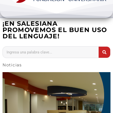
Bienestar y pastoral
¡EN SALESIANA
Internacionalización
PROMOVEMOS EL BUEN USO
DEL LENGUAJE!
Investigación
Extension y desarrollo
Noticias