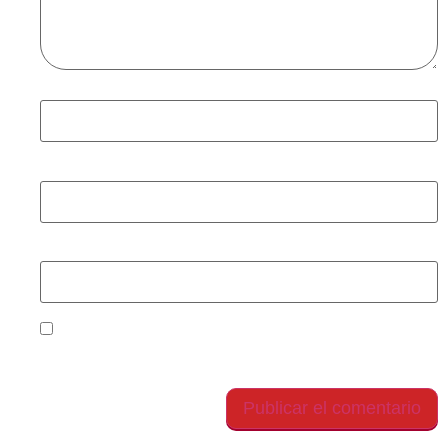
Nombre
*
Correo electrónico
*
Web
Guarda mi nombre, correo electrónico y web en
este navegador para la próxima vez que comente.