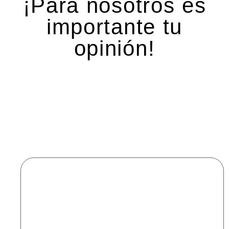
¡Para nosotros es
importante tu
opinión!
Deja una respuesta
Tu dirección de correo electrónico no será
publicada.
Los campos obligatorios están marcados
con
*
Comentario
*