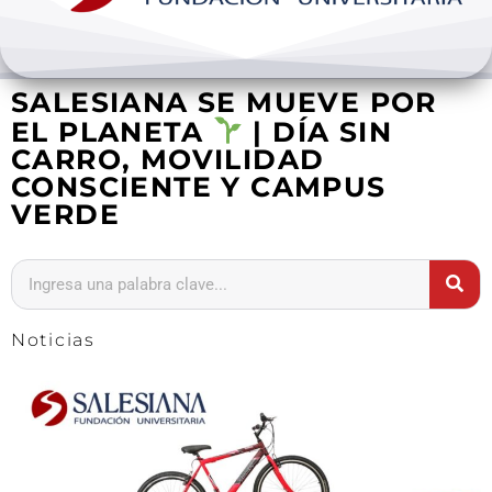
Bienestar y pastoral
SALESIANA SE MUEVE POR
Internacionalización
EL PLANETA
| DÍA SIN
CARRO, MOVILIDAD
Investigación
CONSCIENTE Y CAMPUS
VERDE
Extension y desarrollo
Noticias