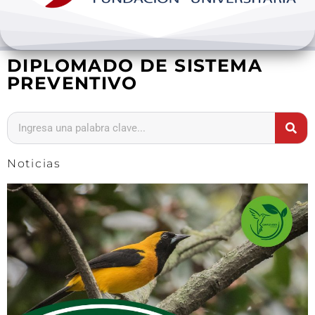
Bienestar y pastoral
DIPLOMADO DE SISTEMA
Internacionalización
PREVENTIVO
Investigación
Extension y desarrollo
Noticias