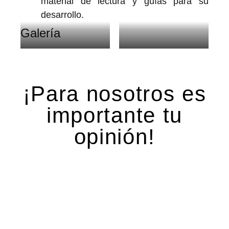
material de lectura y guías para su
desarrollo.
Galería
Registro en la
Taller de Competencias
plataforma
¡Para nosotros es
importante tu
opinión!
Deja una respuesta
Tu dirección de correo electrónico no será
publicada.
Los campos obligatorios están marcados
con
*