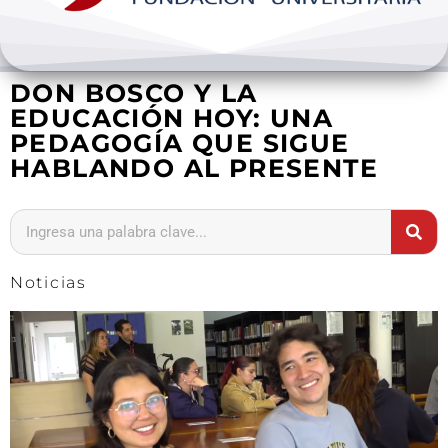
Bienestar y pastoral
DON BOSCO Y LA
Internacionalización
EDUCACIÓN HOY: UNA
PEDAGOGÍA QUE SIGUE
Investigación
HABLANDO AL PRESENTE
Extension y desarrollo
Noticias