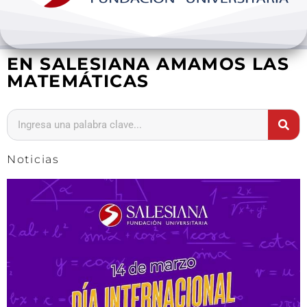
Bienestar y pastoral
EN SALESIANA AMAMOS LAS
Internacionalización
MATEMÁTICAS
Investigación
Extension y desarrollo
Noticias