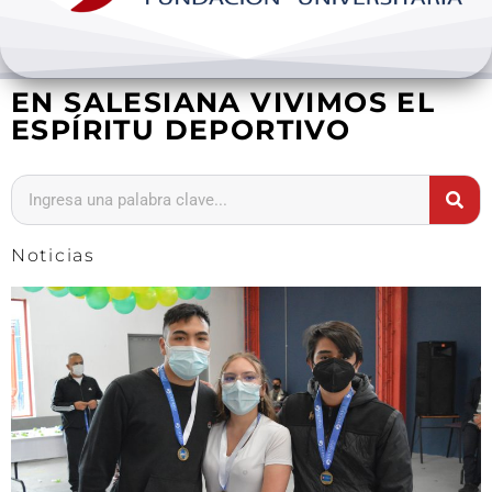
Bienestar y pastoral
EN SALESIANA VIVIMOS EL
Internacionalización
ESPÍRITU DEPORTIVO
Investigación
Extension y desarrollo
Noticias