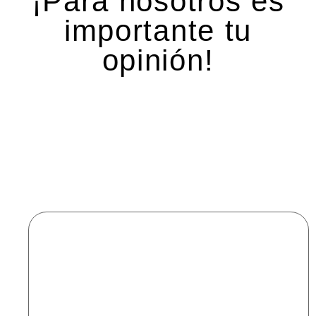
¡Para nosotros es
importante tu
opinión!
Deja una respuesta
Tu dirección de correo electrónico no será
publicada.
Los campos obligatorios están marcados
con
*
Comentario
*