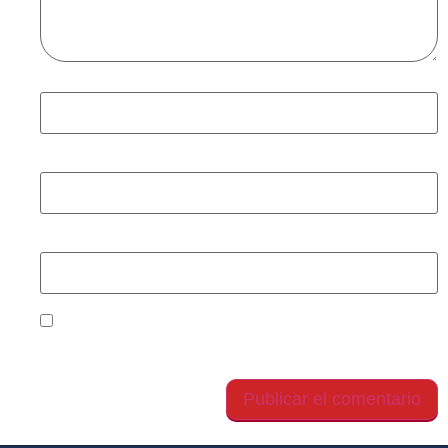
Nombre
*
Correo electrónico
*
Web
Guarda mi nombre, correo electrónico y web en
este navegador para la próxima vez que comente.