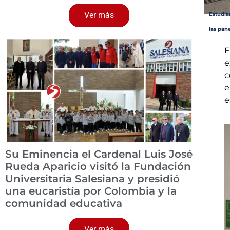
Ver más
Estudia
las pane
E
e
c
e
e
Su Eminencia el Cardenal Luis José
Rueda Aparicio visitó la Fundación
Universitaria Salesiana y presidió
una eucaristía por Colombia y la
comunidad educativa
Ver más