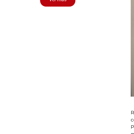
R
c
P