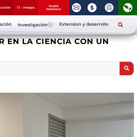
Huella
ucación
T.I - Integra
Salesiana
zación
Extension y desarrollo
Investigación
 EN LA CIENCIA CON UN