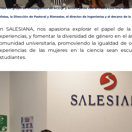
ntes del grupo de investigación de ACEQF y ACOFI, junto con el Padre Luis Mur SDB,
listas, la Dirección de Pastoral y Bienestar, el director de ingenierías y el decano de la
n SALESIANA, nos apasiona explorar el papel de la m
xperiencias, y fomentar la diversidad de género en el á
omunidad universitaria, promoviendo la igualdad de op
xperiencias de las mujeres en la ciencia sean esc
studiantes.