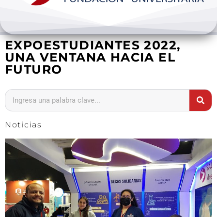
Bienestar y pastoral
EXPOESTUDIANTES 2022,
Internacionalización
UNA VENTANA HACIA EL
FUTURO
Investigación
Extension y desarrollo
Noticias