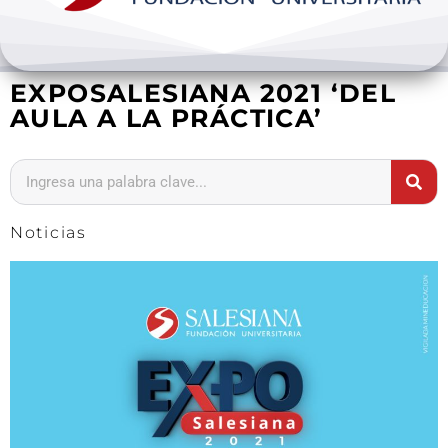
Bienestar y pastoral
EXPOSALESIANA 2021 ‘DEL
Internacionalización
AULA A LA PRÁCTICA’
Investigación
Extension y desarrollo
Noticias