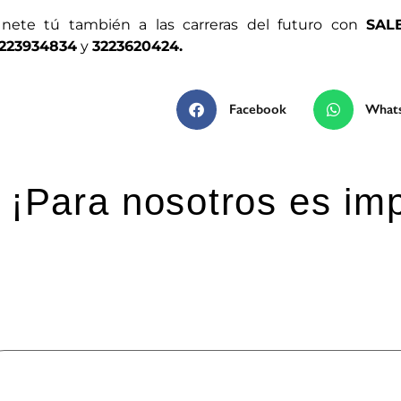
nete tú también a las carreras del futuro con
SAL
223934834
y
3223620424.
Facebook
What
¡Para nosotros es imp
eja una respuesta
 dirección de correo electrónico no será publicada.
Los ca
mentario
*