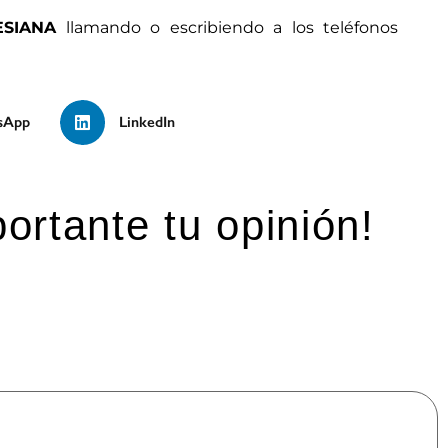
ESIANA
llamando o escribiendo a los teléfonos
sApp
LinkedIn
ortante tu opinión!
mpos obligatorios están marcados con
*