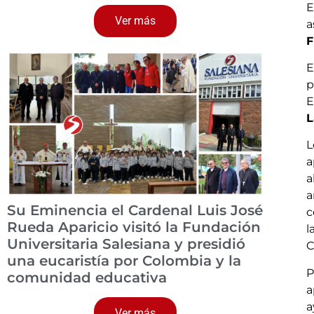
E
Ver más
a
F
E
p
E
L
L
a
a
a
Su Eminencia el Cardenal Luis José
c
Rueda Aparicio visitó la Fundación
l
Universitaria Salesiana y presidió
C
una eucaristía por Colombia y la
P
comunidad educativa
a
a
Ver más