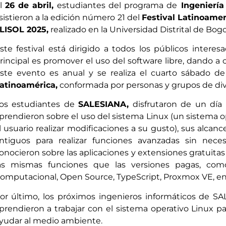
l
26 de abril,
estudiantes del programa de
Ingeniería 
sistieron a la edición número 21 del
Festival Latinoamer
LISOL 2025,
realizado en la Universidad Distrital de Bogot
ste festival está dirigido a todos los públicos intere
rincipal es promover el uso del software libre, dando a c
ste evento es anual y se realiza el cuarto sábado de
atinoamérica,
conformada por personas y grupos de dive
os estudiantes de
SALESIANA,
disfrutaron de un día 
prendieron sobre el uso del sistema Linux (un sistema op
l usuario realizar modificaciones a su gusto), sus alc
ntiguos para realizar funciones avanzadas sin nec
onocieron sobre las aplicaciones y extensiones gratuita
as mismas funciones que las versiones pagas, com
omputacional, Open Source, TypeScript, Proxmox VE, en
or último, los próximos ingenieros informáticos de SA
prendieron a trabajar con el sistema operativo Linux p
yudar al medio ambiente.