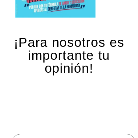
¡Para nosotros es
importante tu
opinión!
Deja una respuesta
Tu dirección de correo electrónico no será
publicada.
Los campos obligatorios están marcados
con
*
Comentario
*