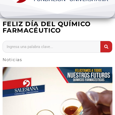
Bienestar y pastoral
FELIZ DÍA DEL QUÍMICO
Internacionalización
FARMACÉUTICO
Investigación
Extension y desarrollo
Noticias