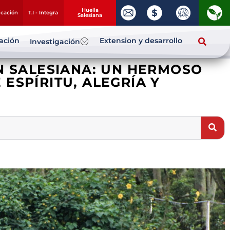
Huella
ucación
T.I - Integra
Salesiana
zación
Extension y desarrollo
Investigación
N SALESIANA: UN HERMOSO
ESPÍRITU, ALEGRÍA Y