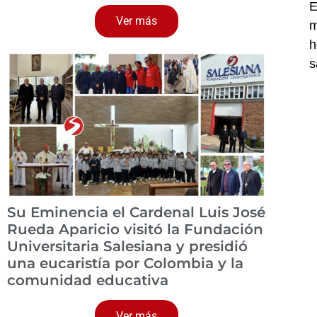
E
Ver más
m
h
s
Su Eminencia el Cardenal Luis José
Rueda Aparicio visitó la Fundación
Universitaria Salesiana y presidió
una eucaristía por Colombia y la
comunidad educativa
Ver más