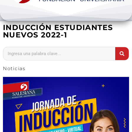
Bienestar y pastoral
INDUCCIÓN ESTUDIANTES
Internacionalización
NUEVOS 2022-1
Investigación
Extension y desarrollo
Noticias