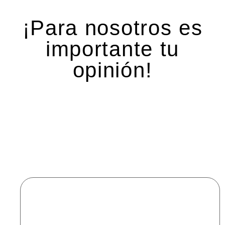
¡Para nosotros es
importante tu
opinión!
Deja una respuesta
Tu dirección de correo electrónico no será
publicada.
Los campos obligatorios están marcados
con
*
Comentario
*