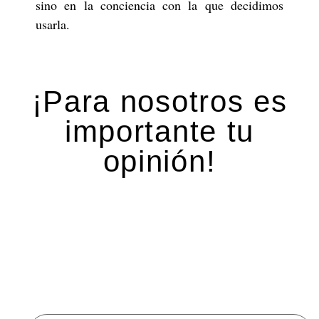
sino en la conciencia con la que decidimos
usarla.
¡Para nosotros es
importante tu
opinión!
Deja una respuesta
Tu dirección de correo electrónico no será
publicada.
Los campos obligatorios están marcados
con
*
Comentario
*