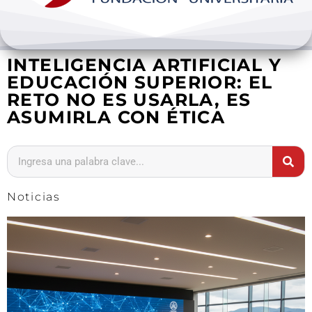
Bienestar y pastoral
INTELIGENCIA ARTIFICIAL Y
Internacionalización
EDUCACIÓN SUPERIOR: EL
RETO NO ES USARLA, ES
Investigación
ASUMIRLA CON ÉTICA
Extension y desarrollo
Noticias