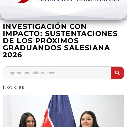
Bienestar y pastoral
INVESTIGACIÓN CON
Internacionalización
IMPACTO: SUSTENTACIONES
DE LOS PRÓXIMOS
Investigación
GRADUANDOS SALESIANA
2026
Extension y desarrollo
Noticias