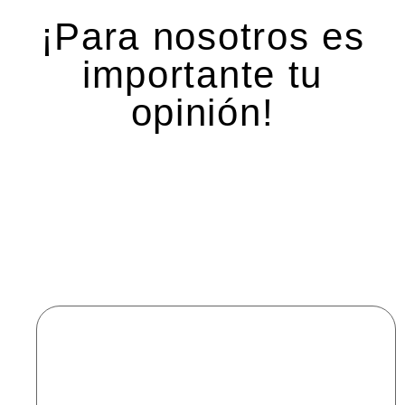
¡Para nosotros es
importante tu
opinión!
Deja una respuesta
Tu dirección de correo electrónico no será
publicada.
Los campos obligatorios están marcados
con
*
Comentario
*