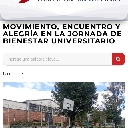
Bienestar y pastoral
MOVIMIENTO, ENCUENTRO Y
Internacionalización
ALEGRÍA EN LA JORNADA DE
BIENESTAR UNIVERSITARIO
Investigación
Extension y desarrollo
Noticias