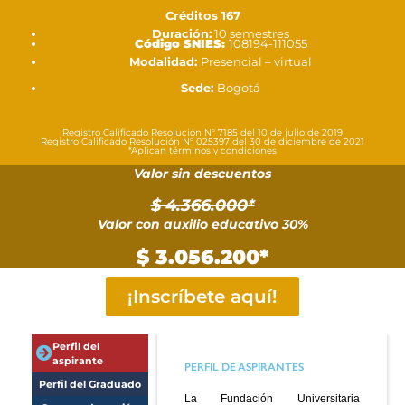
Créditos 167
Duración:
10 semestres
Código SNIES:
108194-111055
Modalidad:
Presencial – virtual
Sede:
Bogotá
Registro Calificado Resolución N° 7185 del 10 de julio de 2019
Registro Calificado Resolución N° 025397 del 30 de diciembre de 2021
*Aplican términos y condiciones
Valor sin descuentos
$ 4.366.000*
Valor con auxilio educativo 30%
$ 3.056.200*
¡Inscríbete aquí!
Perfil del
aspirante
PERFIL DE ASPIRANTES
Perfil del Graduado
La Fundación Universitaria