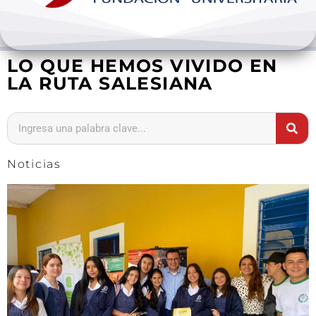
Bienestar y pastoral
LO QUE HEMOS VIVIDO EN
Internacionalización
LA RUTA SALESIANA
Investigación
Extension y desarrollo
Noticias