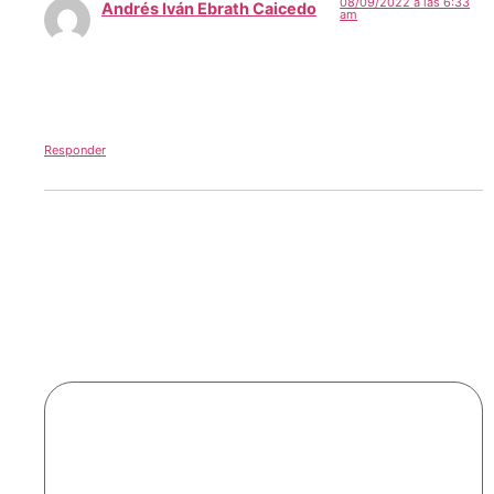
08/09/2022 a las 6:33
Andrés Iván Ebrath Caicedo
am
dice:
Felicitaciones a la fundación universitaria por el primera
tecnologíade datos otorgada por el Menes un reto grande
a era digital y a la ciencia de d datos
Responder
Deja una respuesta
Tu dirección de correo electrónico no será
publicada.
Los campos obligatorios están marcados
con
*
Comentario
*