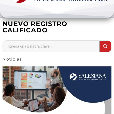
Bienestar y pastoral
NUEVO REGISTRO
Internacionalización
CALIFICADO
Investigación
Extension y desarrollo
Noticias