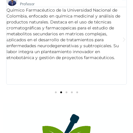
Profesor
Químico Farmacéutico de la Universidad Nacional de
Q
Colombia, enfocado en química medicinal y análisis de
f
productos naturales. Destaca en el uso de técnicas
C
cromatográficas y farmacopeicas para el estudio de
u
metabolitos secundarios en matrices complejas,
e
es
aplicados en el desarrollo de tratamientos para
d
enfermedades neurodegenerativas y subtropicales. Su
a
labor integra un planteamiento innovador en
n
o
etnobotánica y gestión de proyectos farmacéuticos.
d
s
e