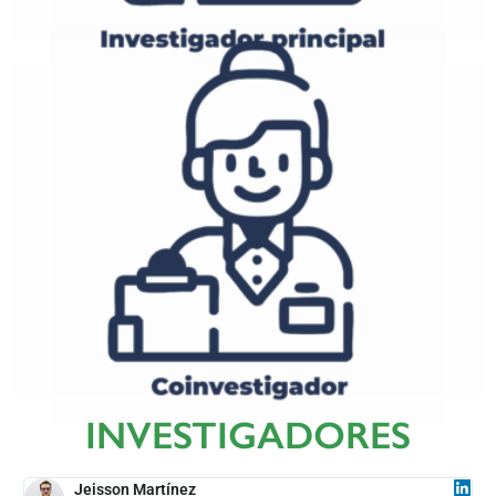
Erika Plazas González.
Juan Camilo Cárdenas.
William Ramiro Patiño.
Jeisson Javier Martínez.
INVESTIGADORES
Jeisson Martínez