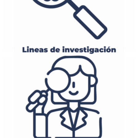
d. Síntesis química.
c. Química computacional.
b. Tecnología farmacéutica.
a. Validación de metodologías analíticas.
Tatiana Robayo Medina.