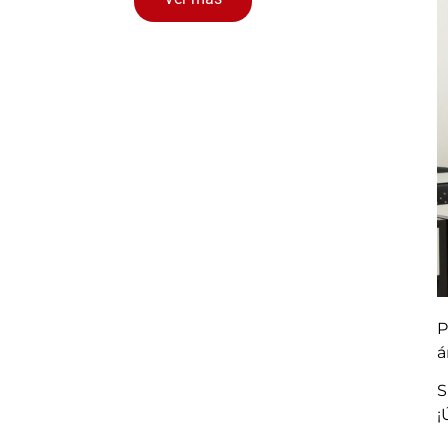
P
á
DB inicia la eucarestía para
ión de los profesores
S
¡