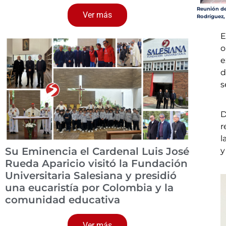
Reunión de
Ver más
Rodríguez,
o
e
d
s
D
r
l
Su Eminencia el Cardenal Luis José
y
Rueda Aparicio visitó la Fundación
Universitaria Salesiana y presidió
una eucaristía por Colombia y la
comunidad educativa
Ver más