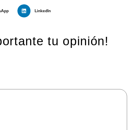
sApp
LinkedIn
ortante tu opinión!
mpos obligatorios están marcados con
*