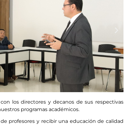
 con los directores y decanos de sus respectivas
 nuestros programas académicos.
ncias Naturales y Exactas
cción con los profesores
de profesores y recibir una educación de calidad
acéutica.