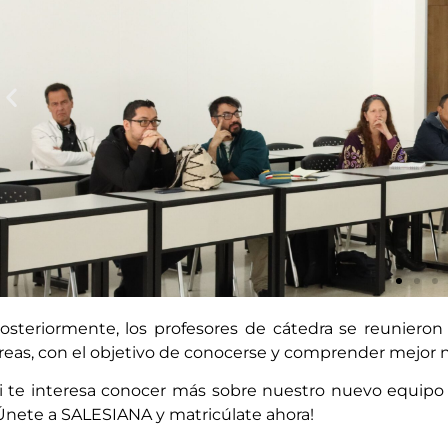
osteriormente, los profesores de cátedra se reunieron
reas, con el objetivo de conocerse y comprender mejor
El decano de la facultad de Cie
Diego Muñoz empezando la indu
i te interesa conocer más sobre nuestro nuevo equipo 
de Química Farm
Únete a SALESIANA y matricúlate ahora!