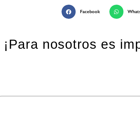
Facebook
What
¡Para nosotros es imp
eja una respuesta
 dirección de correo electrónico no será publicada.
Los ca
mentario
*