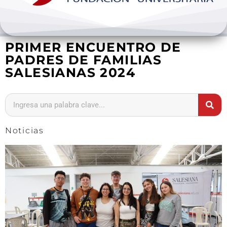
Bienestar y pastoral
PRIMER ENCUENTRO DE
Internacionalización
PADRES DE FAMILIAS
SALESIANAS 2024
Investigación
Extension y desarrollo
Noticias