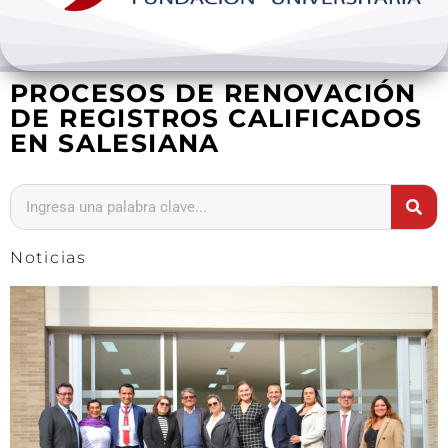
Bienestar y pastoral
PROCESOS DE RENOVACIÓN
Internacionalización
DE REGISTROS CALIFICADOS
EN SALESIANA
Investigación
Extension y desarrollo
Noticias