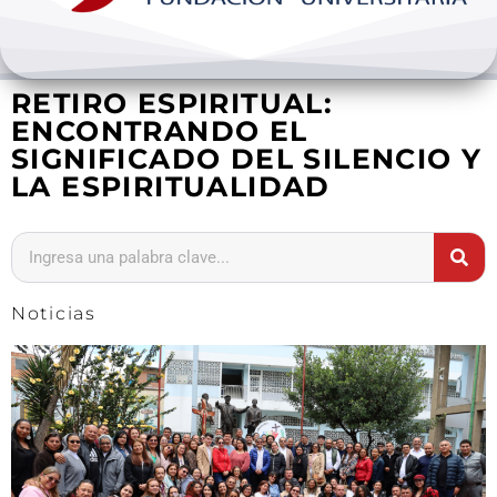
Bienestar y pastoral
RETIRO ESPIRITUAL:
Internacionalización
ENCONTRANDO EL
SIGNIFICADO DEL SILENCIO Y
Investigación
LA ESPIRITUALIDAD
Extension y desarrollo
Noticias