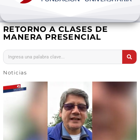
Bienestar y pastoral
RETORNO A CLASES DE
Internacionalización
MANERA PRESENCIAL
Investigación
Extension y desarrollo
Noticias