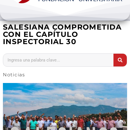
Bienestar y pastoral
SALESIANA COMPROMETIDA
Internacionalización
CON EL CAPÍTULO
INSPECTORIAL 30
Investigación
Extension y desarrollo
Noticias