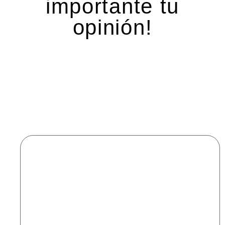
importante tu
opinión!
Deja una respuesta
Tu dirección de correo electrónico no será
publicada.
Los campos obligatorios están marcados
con
*
Comentario
*