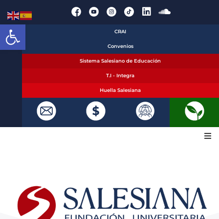
Abrir barra de herramientas
CRAI
Convenios
Sistema Salesiano de Educación
T.I - Integra
Huella Salesiana
La Fundación
Oferta académica
¡Inscríbete!