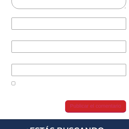
Nombre
*
Correo electrónico
*
Web
Guarda mi nombre, correo electrónico y web en
este navegador para la próxima vez que comente.