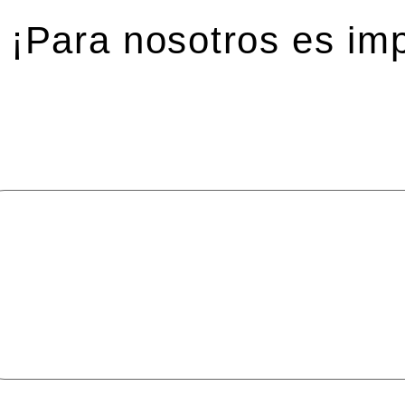
¡Para nosotros es imp
eja una respuesta
 dirección de correo electrónico no será publicada.
Los ca
mentario
*
ombre
*