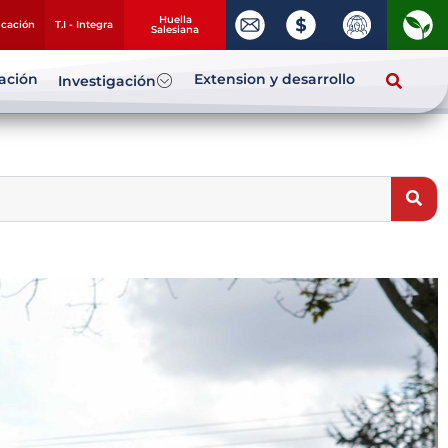
Huella
ucación
T.I - Integra
Salesiana
zación
Extension y desarrollo
Investigación