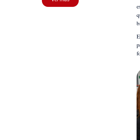
e
q
b
E
p
f