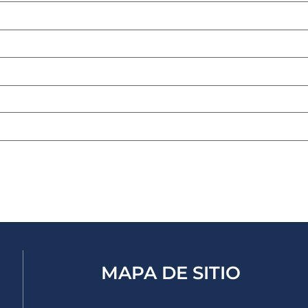
rreo electrónico
*
eb
Guarda mi nombre, correo electrónico y web en este nave
MAPA DE SITIO