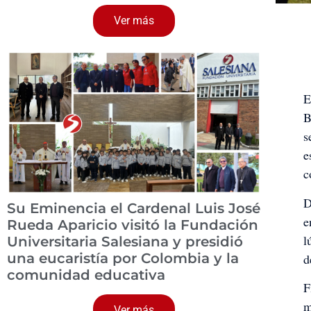
Ver más
E
B
s
e
c
D
Su Eminencia el Cardenal Luis José
e
Rueda Aparicio visitó la Fundación
l
Universitaria Salesiana y presidió
una eucaristía por Colombia y la
d
comunidad educativa
F
m
Ver más