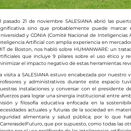
l pasado 21 de noviembre SALESIANA abrió las puertas
ignificativa sino que probablemente puede marcar e
niversidad y CONIA (Comité Nacional de Inteligencias Ar
nteligencia Artificial con amplia experiencia en mercad
IT de Boston, nos habló sobre HUMANWARE: un tratado
rtificiales que incluye 9 pilares sobre el uso ético y r
inimizar el impacto negativo de estas herramientas revo
a visita a SALESIANA estuvo encabezada por nuestro vi
rofesores y administrativos durante este espacio tu
uestras instalaciones y conversar con el presidente 
sfuerzos para lograr una sinergia institucional entre a
isión y filosofía educativa enfocada en la sostenibi
ecesidades actuales y futuras de la sociedad en materi
eguridad alimentaria y salud pública; por lo que h
CarrerasdelFuturo, que por supuesto, como todas las ot
irecto por el uso proliferado de las inteligencias artificiale