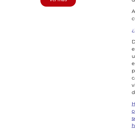
A
c
¿
D
e
u
e
p
c
v
d
H
c
s
h