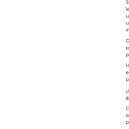
S
l
u
u
i
D
p
p
H
e
p
¿
a
C
s
p