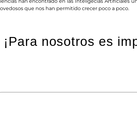
iencias han encontrado en las Inteligecias Artificiales
ovedosos que nos han permitido crecer poco a poco.
¡Para nosotros es imp
eja una respuesta
 dirección de correo electrónico no será publicada.
Los ca
mentario
*