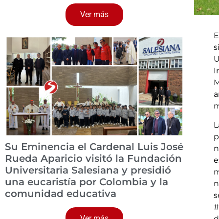
Ver más
E
s
U
I
M
a
m
L
p
Su Eminencia el Cardenal Luis José
n
Rueda Aparicio visitó la Fundación
e
Universitaria Salesiana y presidió
m
una eucaristía por Colombia y la
n
comunidad educativa
s
#
Ver más
d