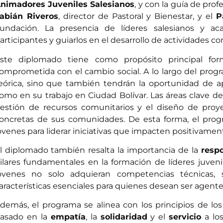
nimadores Juveniles Salesianos
, y con la guía de pro
abián Riveros
, director de Pastoral y Bienestar, y el
P
undación. La presencia de líderes salesianos y ac
articipantes y guiarlos en el desarrollo de actividades co
ste diplomado tiene como propósito principal for
omprometida con el cambio social. A lo largo del progra
eórica, sino que también tendrán la oportunidad de ap
omo en su trabajo en Ciudad Bolívar. Las áreas clave de 
estión de recursos comunitarios y el diseño de proy
oncretas de sus comunidades. De esta forma, el progr
óvenes para liderar iniciativas que impacten positivamen
l diplomado también resalta la importancia de la
respo
ilares fundamentales en la formación de líderes juve
óvenes no solo adquieran competencias técnicas, s
aracterísticas esenciales para quienes desean ser agen
demás, el programa se alinea con los principios de lo
asado en la
empatía
, la
solidaridad
y el
servicio
a lo