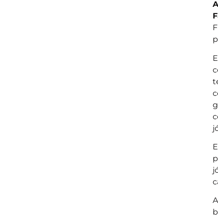
A
F
F
p
E
c
t
c
g
c
j
E
p
j
c
A
b