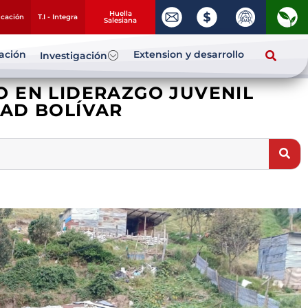
Huella
ucación
T.I - Integra
Salesiana
zación
Extension y desarrollo
Investigación
 EN LIDERAZGO JUVENIL
DAD BOLÍVAR