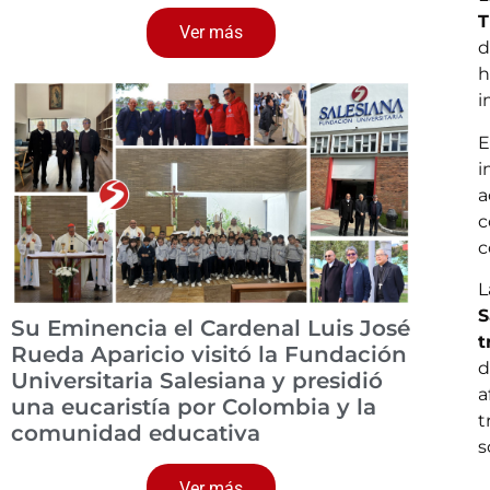
T
Ver más
d
h
i
E
i
a
c
c
L
S
Su Eminencia el Cardenal Luis José
t
Rueda Aparicio visitó la Fundación
d
Universitaria Salesiana y presidió
a
una eucaristía por Colombia y la
t
comunidad educativa
s
Ver más