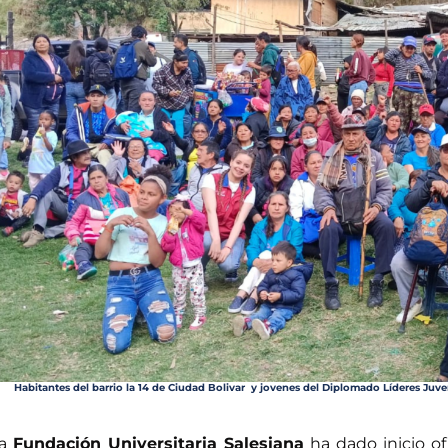
Habitantes del barrio la 14 de Ciudad Bolivar y jovenes del Diplomado Líderes Juv
La
Fundación Universitaria Salesiana
ha dado inicio ofi