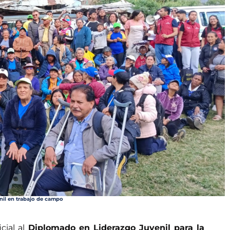
enil en trabajo de campo
cial al
Diplomado en Liderazgo Juvenil para la