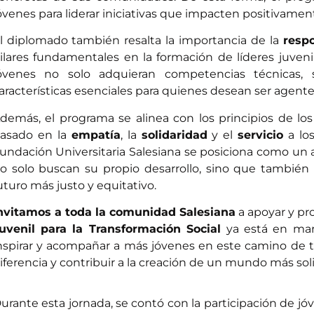
óvenes para liderar iniciativas que impacten positivamen
l diplomado también resalta la importancia de la
respo
ilares fundamentales en la formación de líderes juve
óvenes no solo adquieran competencias técnicas, s
aracterísticas esenciales para quienes desean ser agen
demás, el programa se alinea con los principios de lo
asado en la
empatía
, la
solidaridad
y el
servicio
a lo
undación Universitaria Salesiana se posiciona como un a
o solo buscan su propio desarrollo, sino que tambié
uturo más justo y equitativo.
nvitamos a toda la comunidad Salesiana
a apoyar y pro
uvenil para la Transformación Social
ya está en mar
nspirar y acompañar a más jóvenes en este camino de t
iferencia y contribuir a la creación de un mundo más sol
urante esta jornada, se contó con la participación de jó