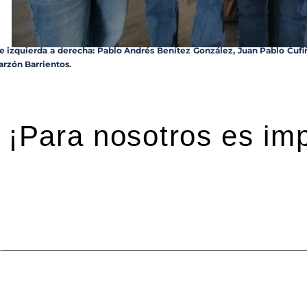
e izquierda a derecha: Pablo Andrés Benítez González, Juan Pablo Cufi
arzón Barrientos.
¡Para nosotros es imp
eja una respuesta
 dirección de correo electrónico no será publicada.
Los ca
mentario
*