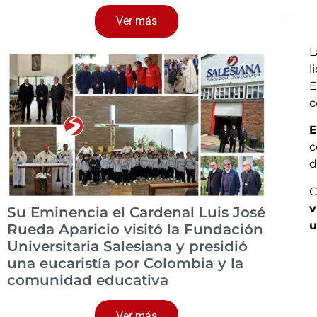
Ver más
L
l
E
c
E
c
d
C
v
Su Eminencia el Cardenal Luis José
u
Rueda Aparicio visitó la Fundación
Universitaria Salesiana y presidió
una eucaristía por Colombia y la
comunidad educativa
Ver más