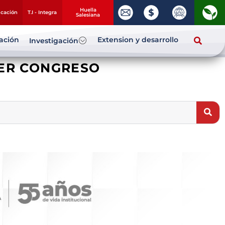
Huella
ucación
T.I - Integra
Salesiana
zación
Extension y desarrollo
Investigación
MER CONGRESO