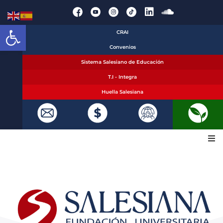
Abrir barra de herramientas
CRAI
Convenios
Sistema Salesiano de Educación
T.I - Integra
Huella Salesiana
La Fundación
Oferta académica
¡Inscríbete!