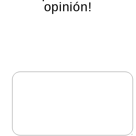
opinión!
Deja una respuesta
Tu dirección de correo electrónico no será
publicada.
Los campos obligatorios están marcados
con
*
Comentario
*