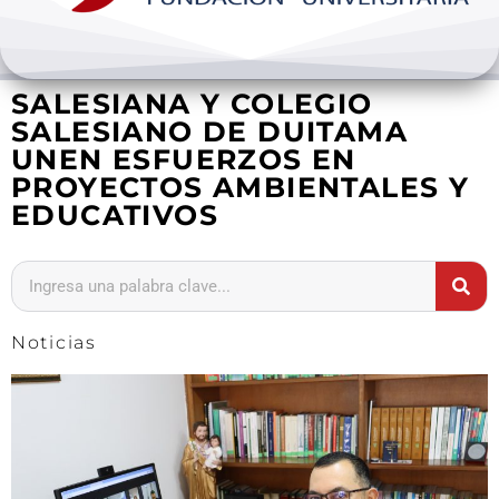
Bienestar y pastoral
SALESIANA Y COLEGIO
Internacionalización
SALESIANO DE DUITAMA
UNEN ESFUERZOS EN
Investigación
PROYECTOS AMBIENTALES Y
EDUCATIVOS
Extension y desarrollo
Noticias