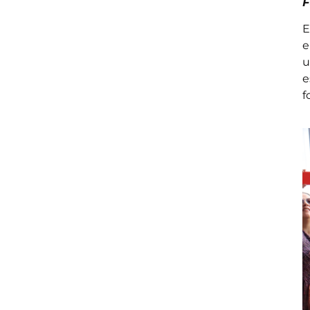
F
E
e
u
e
f