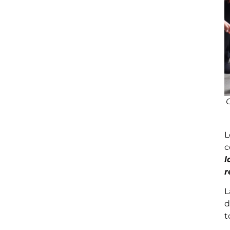
L
c
l
r
L
d
t