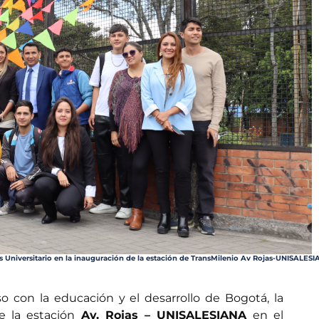
 Universitario en la inauguración de la estación de TransMilenio Av Rojas-UNISALESI
 con la educación y el desarrollo de Bogotá, la
te la estación
Av. Rojas – UNISALESIANA
en el