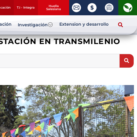
Huella
ucación
T.I - Integra
Salesiana
zación
Extension y desarrollo
Investigación
ESTACIÓN EN TRANSMILENIO