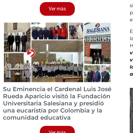
s
Ver más
p
e
E
l
H
v
v
l
a
Su Eminencia el Cardenal Luis José
Rueda Aparicio visitó la Fundación
Universitaria Salesiana y presidió
una eucaristía por Colombia y la
comunidad educativa
Ver más