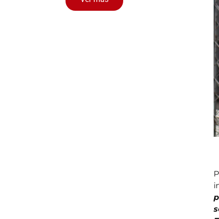
P
i
p
s