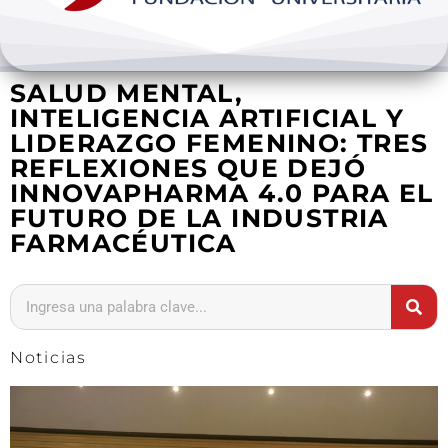
Bienestar y pastoral
SALUD MENTAL,
Internacionalización
INTELIGENCIA ARTIFICIAL Y
LIDERAZGO FEMENINO: TRES
Investigación
REFLEXIONES QUE DEJÓ
INNOVAPHARMA 4.0 PARA EL
Extension y desarrollo
FUTURO DE LA INDUSTRIA
FARMACÉUTICA
Noticias