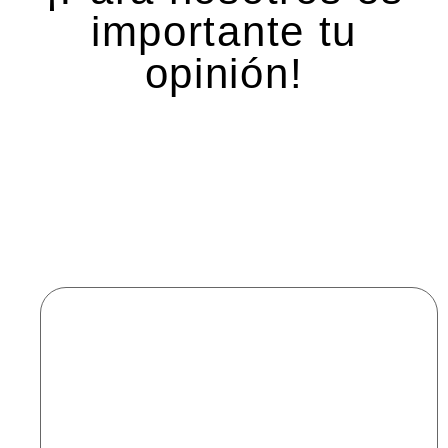
importante tu
opinión!
Deja una respuesta
Tu dirección de correo electrónico no será
publicada.
Los campos obligatorios están marcados
con
*
Comentario
*