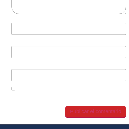
Nombre
*
Correo electrónico
*
Web
Guarda mi nombre, correo electrónico y web en
este navegador para la próxima vez que comente.