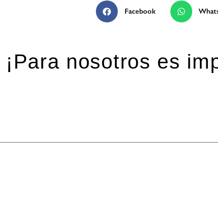
Facebook
What
¡Para nosotros es imp
eja una respuesta
 dirección de correo electrónico no será publicada.
Los ca
mentario
*