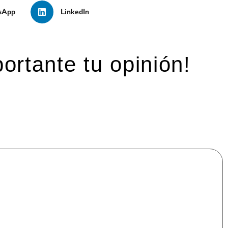
sApp
LinkedIn
ortante tu opinión!
mpos obligatorios están marcados con
*