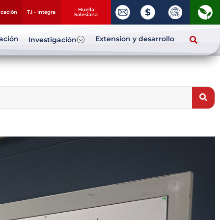
Huella
ucación
T.I - Integra
Salesiana
zación
Extension y desarrollo
Investigación