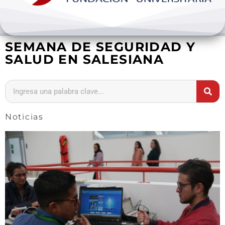
Bienestar y pastoral
SEMANA DE SEGURIDAD Y
Internacionalización
SALUD EN SALESIANA
Investigación
Extension y desarrollo
Noticias