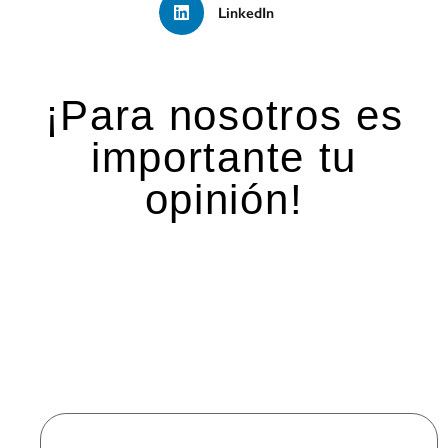
LinkedIn
¡Para nosotros es
importante tu
opinión!
Deja una respuesta
Tu dirección de correo electrónico no será
publicada.
Los campos obligatorios están marcados
con
*
Comentario
*