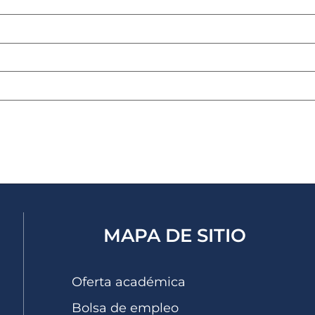
rreo electrónico
*
eb
Guarda mi nombre, correo electrónico y web en este nave
MAPA DE SITIO
Oferta académica
Bolsa de empleo