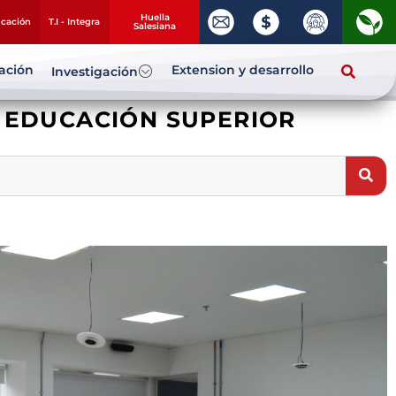
Huella
ucación
T.I - Integra
Salesiana
zación
Extension y desarrollo
Investigación
N EDUCACIÓN SUPERIOR