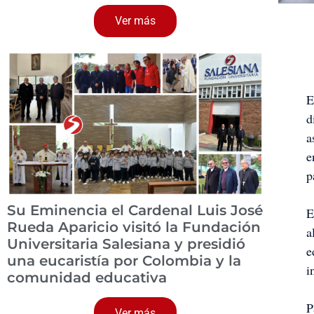
Ver más
E
d
a
e
p
Su Eminencia el Cardenal Luis José
E
Rueda Aparicio visitó la Fundación
a
Universitaria Salesiana y presidió
e
una eucaristía por Colombia y la
i
comunidad educativa
P
Ver más