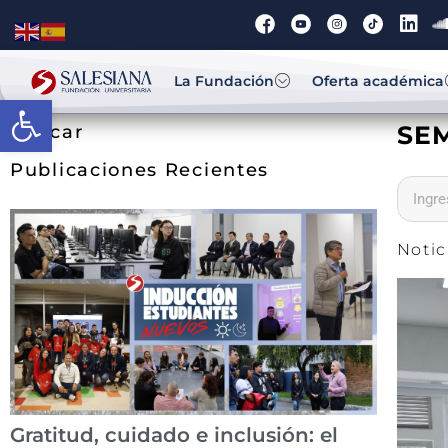
La Fundación
Oferta académica
Abrir barra de herramientas
SE
Buscar
Publicaciones Recientes
Notic
Gratitud, cuidado e inclusión: el