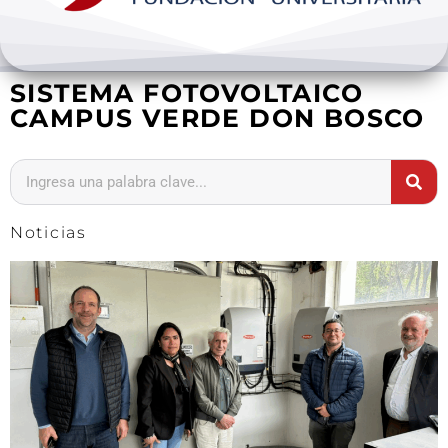
Bienestar y pastoral
SISTEMA FOTOVOLTAICO
Internacionalización
CAMPUS VERDE DON BOSCO
Investigación
Extension y desarrollo
Noticias