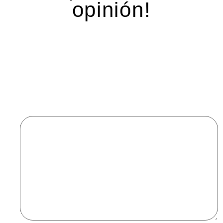
opinión!
Deja una respuesta
Tu dirección de correo electrónico no será
publicada.
Los campos obligatorios están marcados
con
*
Comentario
*